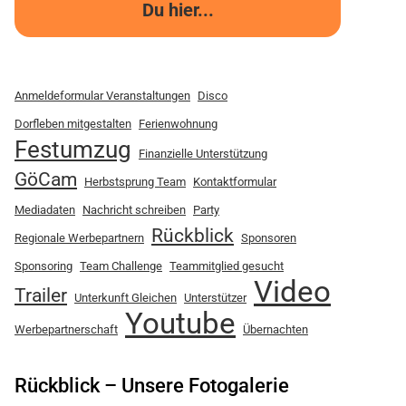
Du hier...
Anmeldeformular Veranstaltungen
Disco
Dorfleben mitgestalten
Ferienwohnung
Festumzug
Finanzielle Unterstützung
GöCam
Herbstsprung Team
Kontaktformular
Mediadaten
Nachricht schreiben
Party
Rückblick
Regionale Werbepartnern
Sponsoren
Sponsoring
Team Challenge
Teammitglied gesucht
Video
Trailer
Unterkunft Gleichen
Unterstützer
Youtube
Werbepartnerschaft
Übernachten
Rückblick – Unsere Fotogalerie