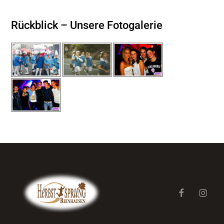
Rückblick – Unsere Fotogalerie
@facebook/
@inst