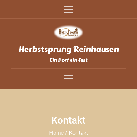
Skip
to
content
Herbstsprung Reinhausen
Ein Dorf ein Fest
Kontakt
Home
Kontakt