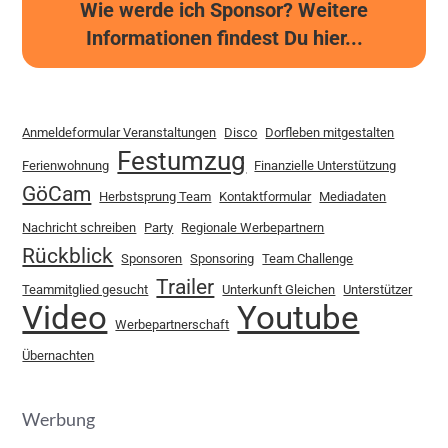
Wie werde ich Sponsor? Weitere
Informationen findest Du hier...
Anmeldeformular Veranstaltungen
Disco
Dorfleben mitgestalten
Festumzug
Ferienwohnung
Finanzielle Unterstützung
GöCam
Herbstsprung Team
Kontaktformular
Mediadaten
Nachricht schreiben
Party
Regionale Werbepartnern
Rückblick
Sponsoren
Sponsoring
Team Challenge
Trailer
Teammitglied gesucht
Unterkunft Gleichen
Unterstützer
Video
Youtube
Werbepartnerschaft
Übernachten
Werbung