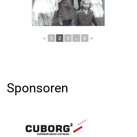
◄
1
2
3
...
8
►
Sponsoren