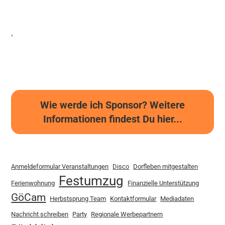
'
Wie werde ich Sponsor? Weitere
Informationen findest Du hier...
Anmeldeformular Veranstaltungen
Disco
Dorfleben mitgestalten
Festumzug
Ferienwohnung
Finanzielle Unterstützung
GöCam
Herbstsprung Team
Kontaktformular
Mediadaten
Nachricht schreiben
Party
Regionale Werbepartnern